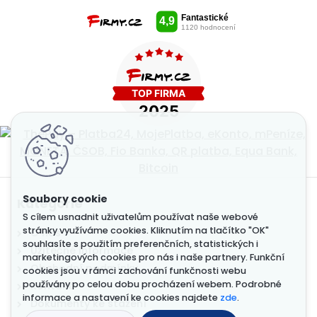
Kategorie
S cílem usnadnit uživatelům používat naše webové
stránky využíváme cookies. Kliknutím na tlačítko "OK"
O nás
souhlasíte s použitím preferenčních, statistických i
Užitečné informace
marketingových cookies pro nás i naše partnery. Funkční
Obchodní podmínky
cookies jsou v rámci zachování funkčnosti webu
používány po celou dobu procházení webem. Podrobné
Kontakt
informace a nastavení ke cookies najdete
zde
.
Dokumenty ke stažení