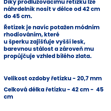
Díky prodlužovacímu
řetízku
lze
náhrdelník nosit v délce od 42 cm
do 45 cm.
Řetízek
je navíc potažen módním
rhodiováním, které
u
šperku
zajišťuje vyšší lesk,
barevnou stálost a zároveň mu
propůjčuje vzhled
bílého zlata
.
Velikost ozdoby
řetízku
- 20,7 mm
Celková délka
řetízku
- 42 cm - 45
cm