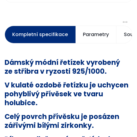
Kompletní specifikace
Parametry
Souvi
Dámský
módní
řetízek
vyrobený
ze
stříbra
v ryzosti 925/1000.
V kulaté ozdobě
řetízku
je uchycen
pohyblivý přívěsek ve tvaru
holubice.
Celý povrch přívěsku je posázen
zářivými bílými zirkonky.