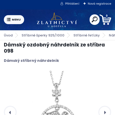
Přihlášení
Nová registrace
0
Úvod
Stříbrné šperky 925/1000
Stříbrné řetízky
Náh
Dámský ozdobný náhrdelník ze stříbra
098
Dámský stříbrný náhrdelník