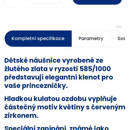
Kompletní specifikace
Parametry
Souvi
Dětské náušnice vyrobené ze
žlutého zlata v ryzosti 585/1000
představují elegantní klenot pro
vaše princezničky.
Hladkou kulatou ozdobu vyplňuje
částečný motiv květiny s červeným
zirkonem.
Speciální zapínání, známé jako