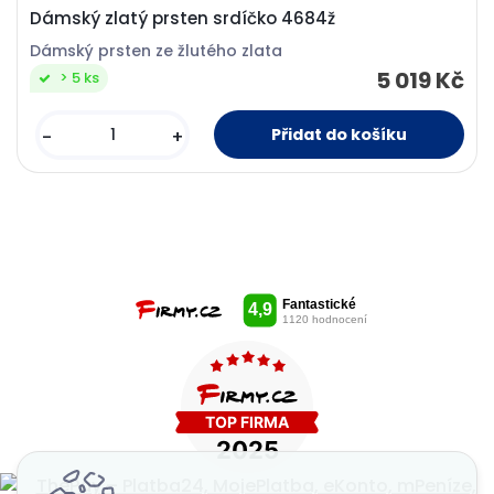
Dámský zlatý prsten srdíčko 4684ž
Dámský prsten ze žlutého zlata
5 019 Kč
> 5 ks
-
+