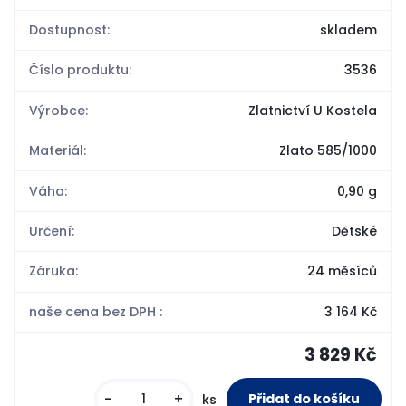
Dostupnost:
skladem
Číslo produktu:
3536
Výrobce:
Zlatnictví U Kostela
Materiál:
Zlato 585/1000
Váha:
0,90 g
Určení:
Dětské
Záruka:
24 měsíců
naše cena bez DPH :
3 164 Kč
3 829 Kč
-
+
ks