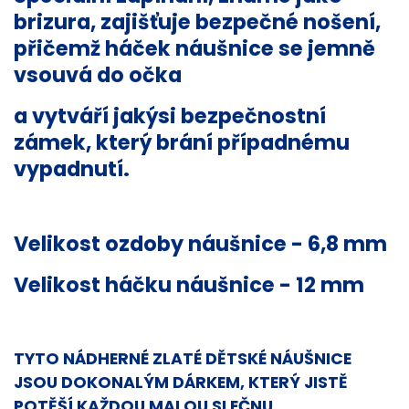
brizura, zajišťuje bezpečné nošení,
přičemž háček náušnice se jemně
vsouvá do očka
a vytváří jakýsi bezpečnostní
zámek, který brání případnému
vypadnutí.
Velikost ozdoby náušnice - 6,8 mm
Velikost háčku náušnice - 12 mm
TYTO NÁDHERNÉ ZLATÉ DĚTSKÉ NÁUŠNICE
JSOU DOKONALÝM DÁRKEM, KTERÝ JISTĚ
POTĚŠÍ KAŽDOU MALOU SLEČNU.