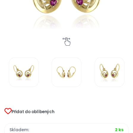
Přidat do oblíbených
Skladem:
2 ks