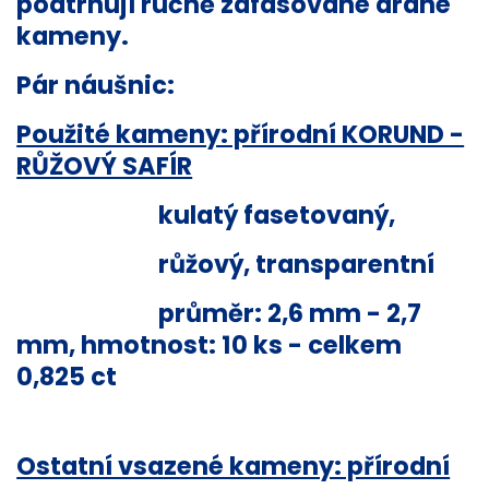
podtrhují ručně zafasované drahé
kameny.
Pár náušnic:
Použité kameny: přírodní KORUND -
RŮŽOVÝ SAFÍR
kulatý fasetovaný,
růžový, transparentní
průměr: 2,6 mm - 2,7
mm, hmotnost: 10 ks - celkem
0,825 ct
Ostatní vsazené kameny: přírodní