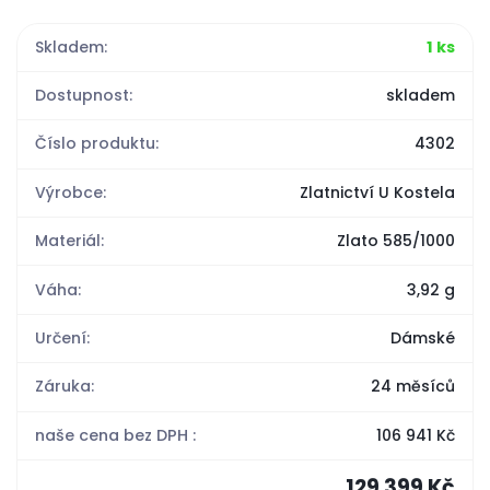
Skladem:
1 ks
Dostupnost:
skladem
Číslo produktu:
4302
Výrobce:
Zlatnictví U Kostela
Materiál:
Zlato 585/1000
Váha:
3,92 g
Určení:
Dámské
Záruka:
24 měsíců
naše cena bez DPH :
106 941 Kč
129 399 Kč