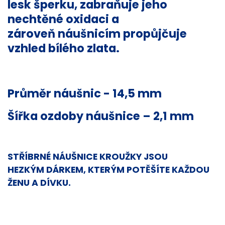
lesk
šperku
, zabraňuje jeho
nechtěné oxidaci a
zároveň
náušnicím
propůjčuje
vzhled
bílého zlata
.
Průměr
náušnic
- 14,5 mm
Šířka ozdoby
náušnice
– 2,1 mm
STŘÍBRNÉ NÁUŠNICE KROUŽKY
JSOU
HEZKÝM
DÁRKEM
, KTERÝM POTĚŠÍTE KAŽDOU
ŽENU A DÍVKU.