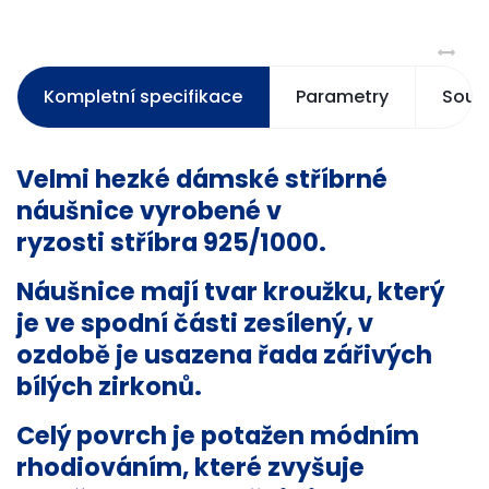
Kompletní specifikace
Parametry
Souvi
Velmi hezké
dámské stříbrné
náušnice
vyrobené v
ryzosti
stříbra
925/1000.
Náušnice
mají tvar kroužku, který
je ve spodní části zesílený, v
ozdobě je usazena řada zářivých
bílých zirkonů.
Celý povrch je potažen módním
rhodiováním, které zvyšuje